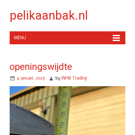
pelikaanbak.nl
MENU
openingswijdte
9 januari, 2023
by
WHB Trading