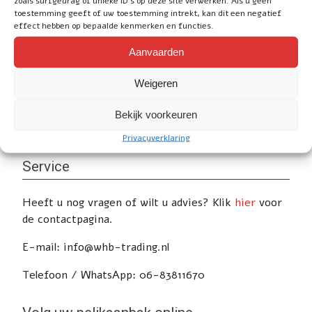
pelikaanbak
zoals surfgedrag of unieke ID's op deze site verwerken. Als u geen
toestemming geeft of uw toestemming intrekt, kan dit een negatief
effect hebben op bepaalde kenmerken en functies.
Aanvaarden
Weigeren
Social
Bekijk voorkeuren
Privacyverklaring
Service
Heeft u nog vragen of wilt u advies? Klik
hier
voor
de contactpagina.
E-mail: info@whb-trading.nl
Telefoon / WhatsApp: 06-83811670