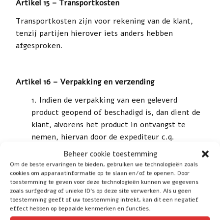
Artikel 15 – Transportkosten
Transportkosten zijn voor rekening van de klant,
tenzij partijen hierover iets anders hebben
afgesproken.
Artikel 16 – Verpakking en verzending
Indien de verpakking van een geleverd
product geopend of beschadigd is, dan dient de
klant, alvorens het product in ontvangst te
nemen, hiervan door de expediteur c.q.
bezorger een aantekening op te laten maken,
Beheer cookie toestemming
bij gebreke waarvan WHB Trading B.V. niet
Om de beste ervaringen te bieden, gebruiken we technologieën zoals
aansprakelijk kan worden gehouden voor
cookies om apparaatinformatie op te slaan en/of te openen. Door
toestemming te geven voor deze technologieën kunnen we gegevens
eventuele schade.
zoals surfgedrag of unieke ID's op deze site verwerken. Als u geen
Indien de klant zelf voor transport van een
toestemming geeft of uw toestemming intrekt, kan dit een negatief
effect hebben op bepaalde kenmerken en functies.
product zorgdraagt, dient hij eventuele