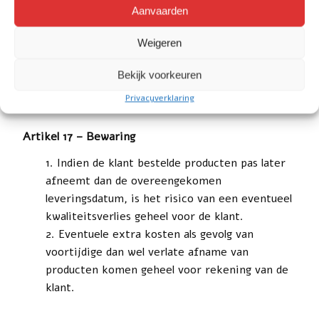
zichtbare beschadigingen aan producten of de
Aanvaarden
verpakking voorafgaand aan het vervoer te
melden aan WHB Trading B.V., bij gebreke
Weigeren
waarvan WHB Trading B.V. niet aansprakelijk
kan worden gehouden voor eventuele schade.
Bekijk voorkeuren
Privacyverklaring
Artikel 17 – Bewaring
Indien de klant bestelde producten pas later
afneemt dan de overeengekomen
leveringsdatum, is het risico van een eventueel
kwaliteitsverlies geheel voor de klant.
Eventuele extra kosten als gevolg van
voortijdige dan wel verlate afname van
producten komen geheel voor rekening van de
klant.