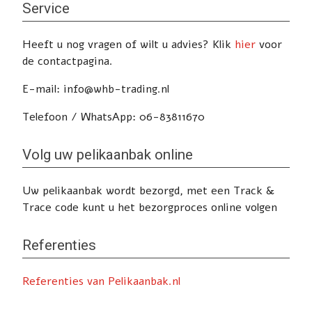
Service
e
l
Heeft u nog vragen of wilt u advies? Klik
hier
voor
d
de contactpagina.
l
e
E-mail: info@whb-trading.nl
e
g
Telefoon / WhatsApp: 06-83811670
t
e
Volg uw pelikaanbak online
l
a
Uw pelikaanbak wordt bezorgd, met een Track &
t
Trace code kunt u het bezorgproces online volgen
e
n
Referenties
.
Referenties van Pelikaanbak.nl