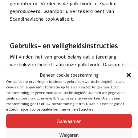
gemonteerd. Verder is de palletvork in Zweden
geproduceerd, waardoor u verzekerd bent van
Scandinavische topkwaliteit.
Gebruiks- en veiligheidsinstructies
Wij vinden het van groot belang dat u jarenlang
werkplezier beleeft aan onze palletvork. Daarom is
het belangrijk om de
gebruiks- en
Beheer cookie toestemming
veiligheidsinstructies
goed door te nemen alvorens
Om de beste ervaringen te bieden, gebruiken we technologieën zoals
u de palletvork gebruikt. Volg daarom onderstaande
cookies om apparaatinformatie op te slaan en/of te openen. Door
toestemming te geven voor deze technologieën kunnen we gegevens
stappen voor een lange levensduur en veilig gebruik:
zoals surfgedrag of unieke ID's op deze site verwerken. Als u geen
toestemming geeft of uw toestemming intrekt, kan dit een negatief
Zorg dat de lepels op het verschuifframe
effect hebben op bepaalde kenmerken en functies.
altijd vergrendeld zijn, de pen moet in de gaten
Aanvaarden
vallen
Overschrijd de maximale toegestane last van
Weigeren
de palletlepels nooit