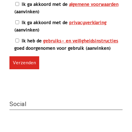
Ik ga akkoord met de
algemene voorwaarden
(aanvinken)
Ik ga akkoord met de
privacyverklaring
(aanvinken)
Ik heb de
gebruiks- en veiligheidsinstructies
goed doorgenomen voor gebruik (aanvinken)
G
e
l
i
e
v
e
Social
d
i
t
v