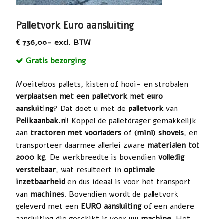
Palletvork Euro aansluiting
€ 736,00- excl. BTW
Gratis bezorging
Moeiteloos pallets, kisten of hooi- en strobalen
verplaatsen met een palletvork met euro
aansluiting
? Dat doet u met de
palletvork
van
Pelikaanbak.nl
! Koppel de palletdrager gemakkelijk
aan
tractoren met voorladers
of
(mini) shovels
, en
transporteer daarmee allerlei zware
materialen tot
2000 kg
. De werkbreedte is bovendien
volledig
verstelbaar
, wat resulteert in
optimale
inzetbaarheid
en dus ideaal is voor het transport
van
machines
. Bovendien wordt de palletvork
geleverd met een
EURO aansluiting
of een andere
aansluiting die geschikt is voor
uw machine
. Het