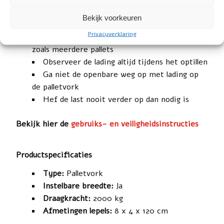
Til nooit lading boven de cabine van de
Bekijk voorkeuren
machine
Privacyverklaring
Stapel nooit meerdere lasten op elkaar,
zoals meerdere pallets
Observeer de lading altijd tijdens het optillen
Ga niet de openbare weg op met lading op
de palletvork
Hef de last nooit verder op dan nodig is
Bekijk hier de
gebruiks- en veiligheidsinstructies
Productspecificaties
Type:
Palletvork
Instelbare breedte:
Ja
Draagkracht:
2000 kg
Afmetingen lepels:
8 x 4 x 120 cm