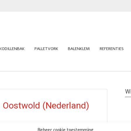
KODILLENBAK
PALLETVORK
BALENKLEM
REFERENTIES
Wi
e Oostwold (Nederland)
Beheer cookie toestemming
voor alle werkzaamheden op en rond mijn