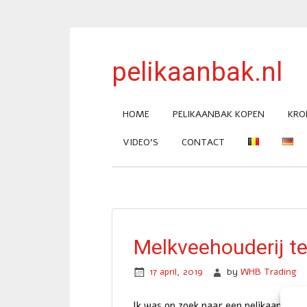
pelikaanbak.nl
HOME
PELIKAANBAK KOPEN
KRO
VIDEO’S
CONTACT
Melkveehouderij t
17 april, 2019
by
WHB Trading
Ik was op zoek naar een pelikaanbak 