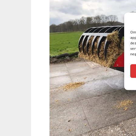
Om 
app
dez
ver
neg