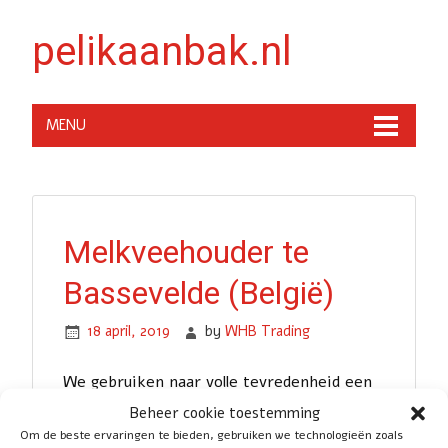
pelikaanbak.nl
MENU
Melkveehouder te
Bassevelde (België)
18 april, 2019
by
WHB Trading
We gebruiken naar volle tevredenheid een
pelikaanbak van Pelikaanbak.nl op ons
Beheer cookie toestemming
melkveebedrijf. We hadden de pelikaanbak
Om de beste ervaringen te bieden, gebruiken we technologieën zoals