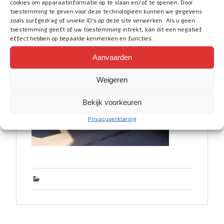
cookies om apparaatinformatie op te slaan en/of te openen. Door
snel nodig, omdat de oude het had begeven.
toestemming te geven voor deze technologieën kunnen we gegevens
De pelikaanbak van Pelikaanbak.nl is binnen
zoals surfgedrag of unieke ID's op deze site verwerken. Als u geen
2 dagen geleverd, top service!
toestemming geeft of uw toestemming intrekt, kan dit een negatief
effect hebben op bepaalde kenmerken en functies.
Aanvaarden
Weigeren
Bekijk voorkeuren
Privacyverklaring