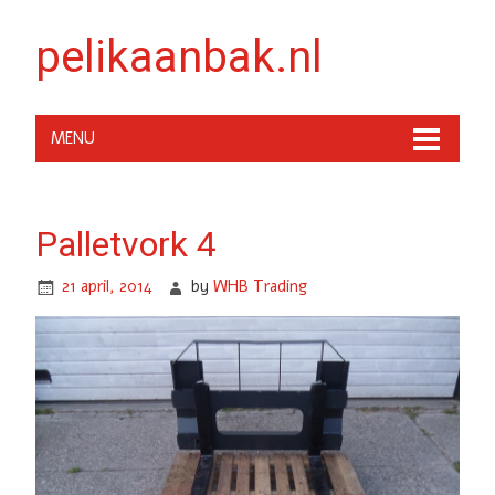
pelikaanbak.nl
MENU
Palletvork 4
21 april, 2014
by
WHB Trading