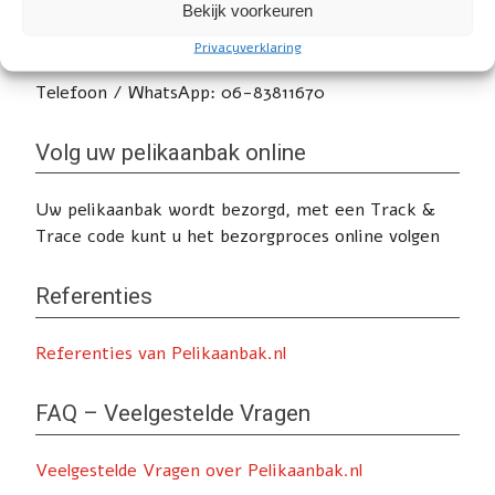
de contactpagina.
Bekijk voorkeuren
E-mail: info@whb-trading.nl
Privacyverklaring
Telefoon / WhatsApp: 06-83811670
Volg uw pelikaanbak online
Uw pelikaanbak wordt bezorgd, met een Track &
Trace code kunt u het bezorgproces online volgen
Referenties
Referenties van Pelikaanbak.nl
FAQ – Veelgestelde Vragen
Veelgestelde Vragen over Pelikaanbak.nl