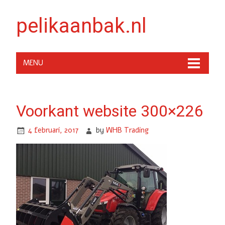
pelikaanbak.nl
MENU
Voorkant website 300×226
4 februari, 2017
by
WHB Trading