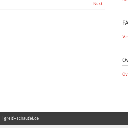
Next
FA
Ve
Ov
Ov
 | greif-schaufel.de