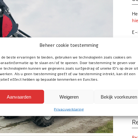
Hee
hi
E-
Te
Beheer cookie toestemming
de beste ervaringen te bieden, gebruiken we technologieën zoals cookies om
araatinformatie op te slaan en/of te openen. Door toestemming te geven voor
Vo
e technologieën kunnen we gegevens zoals surfgedrag of unieke ID's op deze si
werken. Als u geen toestemming geeft of uw toestemming intrekt, kan dit een
atief effect hebben op bepaalde kenmerken en functies.
Uw
Tr
Aanvaarden
Weigeren
Bekijk voorkeuren
onl
Privacyverklaring
Re
Re