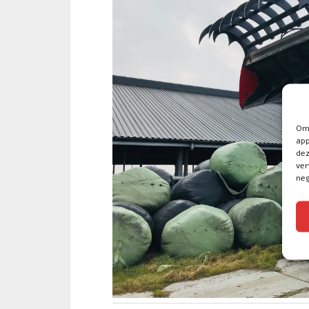
Om 
app
dez
ver
neg