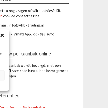
ft u nog vragen of wilt u advies? Klik
er
voor de contactpagina.
mail: info@whb-trading.nl
lefoon / WhatsApp: 06-83811670
lg uw pelikaanbak online
te
 pelikaanbak wordt bezorgd, met een
ack & Trace code kunt u het bezorgproces
ine volgen
ferenties
ferenties van Pelikaanbak.nl