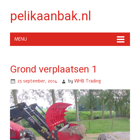
pelikaanbak.nl
MENU
Grond verplaatsen 1
23 september, 2014
by
WHB Trading