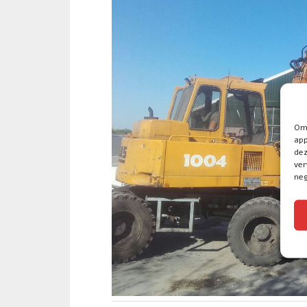
Om 
app
dez
ver
neg