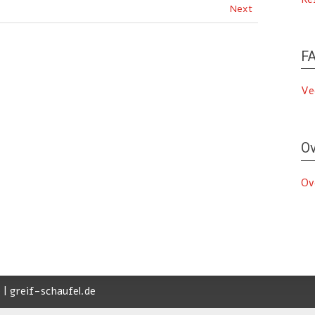
Next
FA
Ve
Ov
Ov
 | greif-schaufel.de