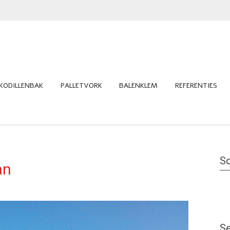
KODILLENBAK
PALLETVORK
BALENKLEM
REFERENTIES
So
an
Se