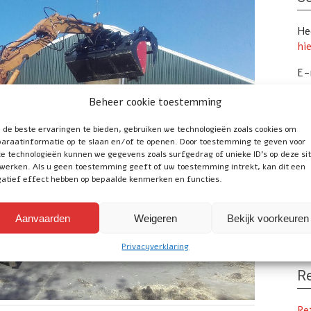
Hee
hi
E-
Te
Beheer cookie toestemming
de beste ervaringen te bieden, gebruiken we technologieën zoals cookies om
araatinformatie op te slaan en/of te openen. Door toestemming te geven voor
Vo
e technologieën kunnen we gegevens zoals surfgedrag of unieke ID's op deze si
werken. Als u geen toestemming geeft of uw toestemming intrekt, kan dit een
atief effect hebben op bepaalde kenmerken en functies.
Uw
Tr
Aanvaarden
Weigeren
Bekijk voorkeuren
onl
Privacyverklaring
Re
Re