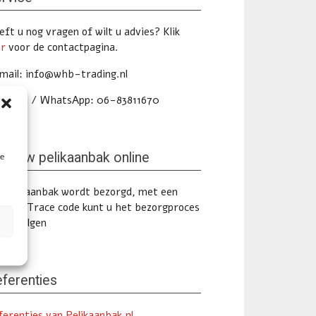
ft u nog vragen of wilt u advies? Klik
er
voor de contactpagina.
mail: info@whb-trading.nl
lefoon / WhatsApp: 06-83811670
lg uw pelikaanbak online
te
 pelikaanbak wordt bezorgd, met een
ack & Trace code kunt u het bezorgproces
ine volgen
ferenties
ferenties van Pelikaanbak.nl