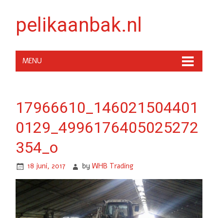
pelikaanbak.nl
MENU
17966610_146021504401
0129_4996176405025272
354_o
18 juni, 2017
by
WHB Trading