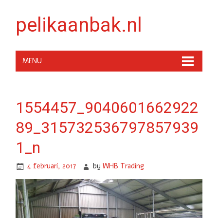
pelikaanbak.nl
MENU
1554457_9040601662922
89_315732536797857939
1_n
4 februari, 2017
by
WHB Trading