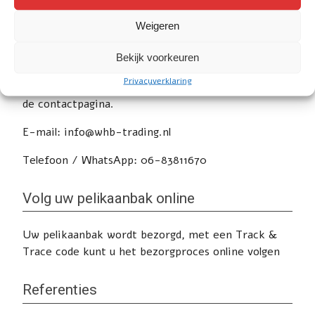
Weigeren
Service
Bekijk voorkeuren
Privacyverklaring
Heeft u nog vragen of wilt u advies? Klik
hier
voor
de contactpagina.
E-mail: info@whb-trading.nl
Telefoon / WhatsApp: 06-83811670
Volg uw pelikaanbak online
Uw pelikaanbak wordt bezorgd, met een Track &
Trace code kunt u het bezorgproces online volgen
Referenties