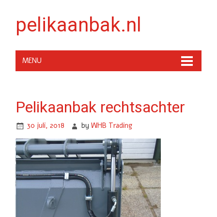
pelikaanbak.nl
MENU
Pelikaanbak rechtsachter
30 juli, 2018
by
WHB Trading