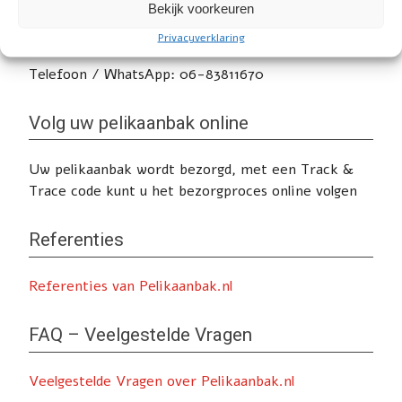
de contactpagina.
Bekijk voorkeuren
E-mail: info@whb-trading.nl
Privacyverklaring
Telefoon / WhatsApp: 06-83811670
Volg uw pelikaanbak online
Uw pelikaanbak wordt bezorgd, met een Track &
Trace code kunt u het bezorgproces online volgen
Referenties
Referenties van Pelikaanbak.nl
FAQ – Veelgestelde Vragen
Veelgestelde Vragen over Pelikaanbak.nl