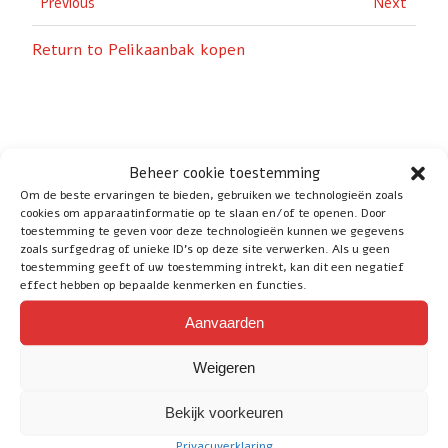
Previous
Next
Return to Pelikaanbak kopen
Beheer cookie toestemming
Social
Om de beste ervaringen te bieden, gebruiken we technologieën zoals
cookies om apparaatinformatie op te slaan en/of te openen. Door
toestemming te geven voor deze technologieën kunnen we gegevens
zoals surfgedrag of unieke ID's op deze site verwerken. Als u geen
toestemming geeft of uw toestemming intrekt, kan dit een negatief
Service
effect hebben op bepaalde kenmerken en functies.
Aanvaarden
Heeft u nog vragen of wilt u advies? Klik
hier
voor
de contactpagina.
Weigeren
E-mail: info@whb-trading.nl
Bekijk voorkeuren
Telefoon / WhatsApp: 06-83811670
Privacyverklaring