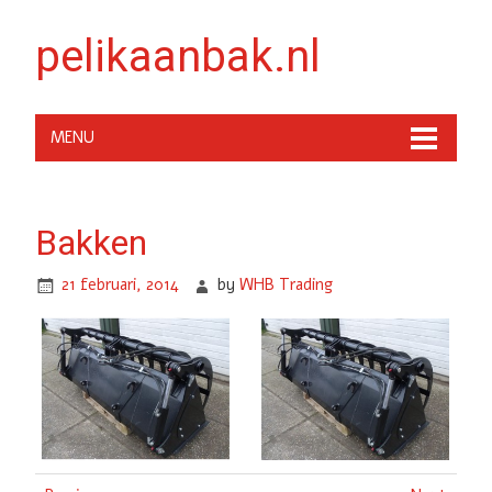
pelikaanbak.nl
MENU
Bakken
21 februari, 2014
by
WHB Trading