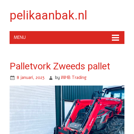
pelikaanbak.nl
MENU
Palletvork Zweeds pallet
8 januari, 2023
by
WHB Trading