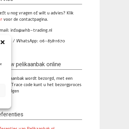
ft u nog vragen of wilt u advies? Klik
er
voor de contactpagina.
mail: info@whb-trading.nl
lefoon / WhatsApp: 06-83811670
lg uw pelikaanbak online
te
 pelikaanbak wordt bezorgd, met een
ack & Trace code kunt u het bezorgproces
ine volgen
ferenties
ferenties van Pelikaanbak.nl