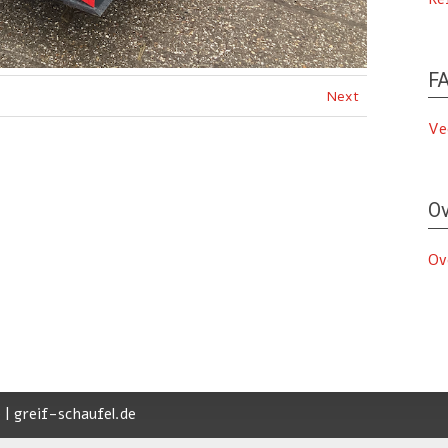
FA
Next
Ve
Ov
Ov
 | greif-schaufel.de