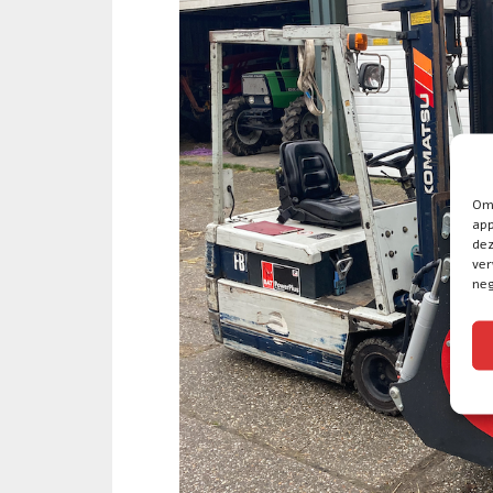
Om 
app
dez
ver
neg