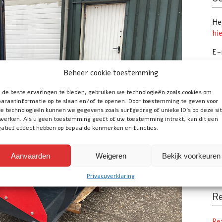
Hee
hi
E-
Te
Beheer cookie toestemming
de beste ervaringen te bieden, gebruiken we technologieën zoals cookies om
araatinformatie op te slaan en/of te openen. Door toestemming te geven voor
Vo
e technologieën kunnen we gegevens zoals surfgedrag of unieke ID's op deze si
werken. Als u geen toestemming geeft of uw toestemming intrekt, kan dit een
atief effect hebben op bepaalde kenmerken en functies.
Uw
Tr
Aanvaarden
Weigeren
Bekijk voorkeuren
onl
Privacyverklaring
Re
Re