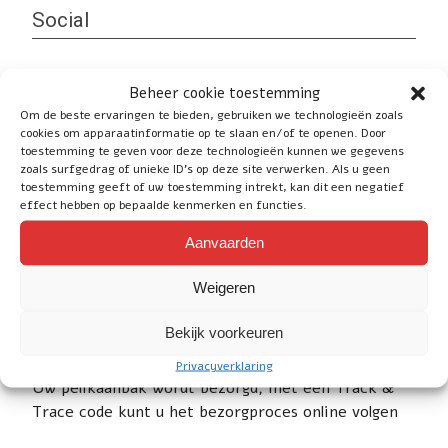
Social
Beheer cookie toestemming
Om de beste ervaringen te bieden, gebruiken we technologieën zoals
Service
cookies om apparaatinformatie op te slaan en/of te openen. Door
toestemming te geven voor deze technologieën kunnen we gegevens
zoals surfgedrag of unieke ID's op deze site verwerken. Als u geen
Heeft u nog vragen of wilt u advies? Klik
hier
voor
toestemming geeft of uw toestemming intrekt, kan dit een negatief
de contactpagina.
effect hebben op bepaalde kenmerken en functies.
E-mail: info@whb-trading.nl
Aanvaarden
Telefoon / WhatsApp: 06-83811670
Weigeren
Bekijk voorkeuren
Volg uw pelikaanbak online
Privacyverklaring
Uw pelikaanbak wordt bezorgd, met een Track &
Trace code kunt u het bezorgproces online volgen