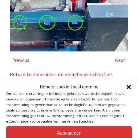
Previous
Next
Return to Gebruiks- en veiligheidsinstructies
palletvork
Beheer cookie toestemming
Om de beste ervaringen te bieden, gebruiken we technologieën zoals
cookies om apparaatinformatie op te slaan en/of te openen. Door
toestemming te geven voor deze technologieën kunnen we gegevens
zoals surfgedrag of unieke ID's op deze site verwerken. Als u geen
toestemming geeft of uw toestemming intrekt, kan dit een negatief
effect hebben op bepaalde kenmerken en functies.
Social
Aanvaarden