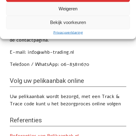
Weigeren
Service
Bekijk voorkeuren
Heeft u nog vragen of wilt u advies? Klik
hier
voor
Privacyverklaring
de contactpagina.
E-mail: info@whb-trading.nl
Telefoon / WhatsApp: 06-83811670
Volg uw pelikaanbak online
Uw pelikaanbak wordt bezorgd, met een Track &
Trace code kunt u het bezorgproces online volgen
Referenties