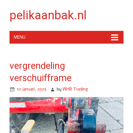
pelikaanbak.nl
MENU
vergrendeling
verschuifframe
10 januari, 2023
by
WHB Trading