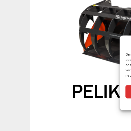
Om 
app
dez
ver
neg