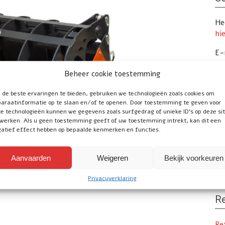
Hee
hi
E-
Te
Beheer cookie toestemming
de beste ervaringen te bieden, gebruiken we technologieën zoals cookies om
araatinformatie op te slaan en/of te openen. Door toestemming te geven voor
Vo
e technologieën kunnen we gegevens zoals surfgedrag of unieke ID's op deze si
werken. Als u geen toestemming geeft of uw toestemming intrekt, kan dit een
atief effect hebben op bepaalde kenmerken en functies.
Uw
Tr
Aanvaarden
Weigeren
Bekijk voorkeuren
onl
Privacyverklaring
Re
Re