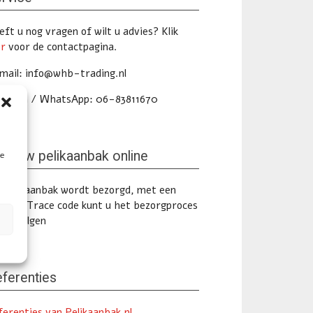
ft u nog vragen of wilt u advies? Klik
er
voor de contactpagina.
mail: info@whb-trading.nl
lefoon / WhatsApp: 06-83811670
lg uw pelikaanbak online
te
 pelikaanbak wordt bezorgd, met een
ack & Trace code kunt u het bezorgproces
ine volgen
ferenties
ferenties van Pelikaanbak.nl