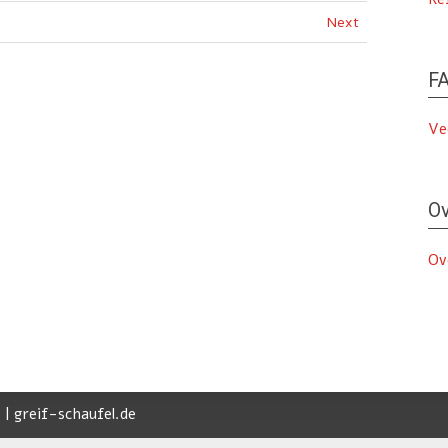
Next
FA
Ve
Ov
Ov
 | greif-schaufel.de