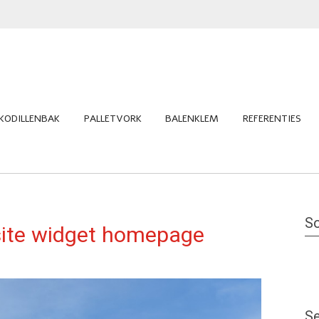
KODILLENBAK
PALLETVORK
BALENKLEM
REFERENTIES
So
site widget homepage
Se