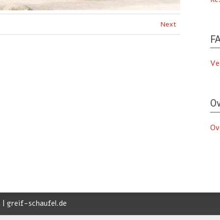
Next
FA
Ve
Ov
Ov
 | greif-schaufel.de