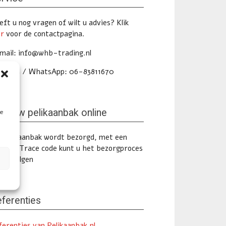
ft u nog vragen of wilt u advies? Klik
er
voor de contactpagina.
mail: info@whb-trading.nl
lefoon / WhatsApp: 06-83811670
lg uw pelikaanbak online
te
 pelikaanbak wordt bezorgd, met een
ack & Trace code kunt u het bezorgproces
ine volgen
ferenties
ferenties van Pelikaanbak.nl