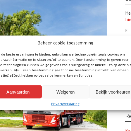
Hee
hi
E-
Te
Beheer cookie toestemming
de beste ervaringen te bieden, gebruiken we technologieën zoals cookies om
araatinformatie op te slaan en/of te openen. Door toestemming te geven voor
Vo
e technologieën kunnen we gegevens zoals surfgedrag of unieke ID's op deze si
werken. Als u geen toestemming geeft of uw toestemming intrekt, kan dit een
atief effect hebben op bepaalde kenmerken en functies.
Uw
Tr
Aanvaarden
Weigeren
Bekijk voorkeuren
onl
Privacyverklaring
Re
Re