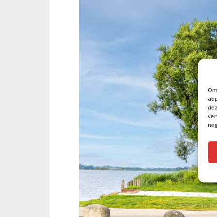
Om 
app
dez
ver
neg