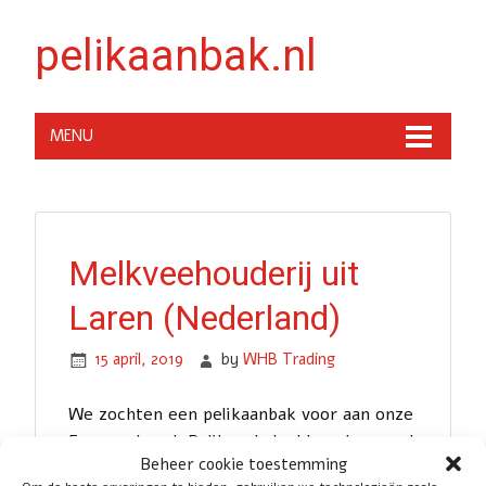
pelikaanbak.nl
MENU
Melkveehouderij uit
Laren (Nederland)
15 april, 2019
by
WHB Trading
We zochten een pelikaanbak voor aan onze
Everun shovel. Pelikaanbak.nl kon deze snel
Beheer cookie toestemming
leveren.