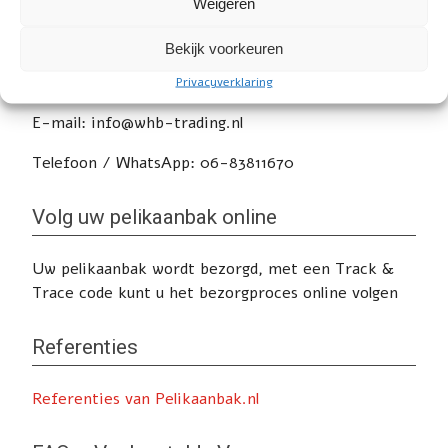
Weigeren
Service
Bekijk voorkeuren
Heeft u nog vragen of wilt u advies? Klik
hier
voor
de contactpagina.
Privacyverklaring
E-mail: info@whb-trading.nl
Telefoon / WhatsApp: 06-83811670
Volg uw pelikaanbak online
Uw pelikaanbak wordt bezorgd, met een Track &
Trace code kunt u het bezorgproces online volgen
Referenties
Referenties van Pelikaanbak.nl