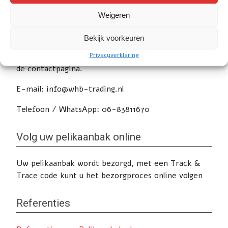
Weigeren
Service
Bekijk voorkeuren
Privacyverklaring
Heeft u nog vragen of wilt u advies? Klik
hier
voor
de contactpagina.
E-mail: info@whb-trading.nl
Telefoon / WhatsApp: 06-83811670
Volg uw pelikaanbak online
Uw pelikaanbak wordt bezorgd, met een Track &
Trace code kunt u het bezorgproces online volgen
Referenties